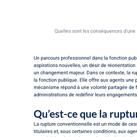
Qu’est-ce que la rupture conventionne
Les étapes clés de la procédure de ru
L’indemnité spécifique de rupture conve
Quelles sont les conséquences d’une 
Un parcours professionnel dans la fonction publ
aspirations nouvelles, un désir de réorientatio
un changement majeur. Dans ce contexte, la rupt
la fonction publique. Elle offre aux agents une
mécanisme répond à une volonté partagée de fl
administrations de redéfinir leurs engagements
Qu’est-ce que la ruptu
La rupture conventionnelle est un mode de cessa
titulaires et, sous certaines conditions, aux ag