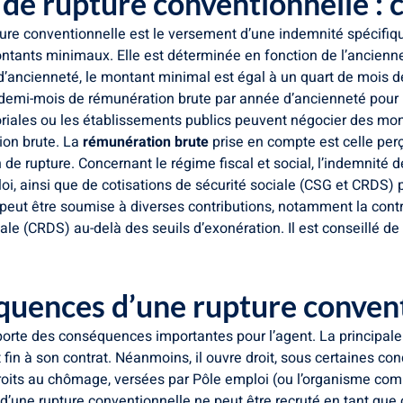
de rupture conventionnelle : ca
upture conventionnelle est le versement d’une indemnité spécifiq
ntants minimaux. Elle est déterminée en fonction de l’anciennet
d’ancienneté, le montant minimal est égal à un quart de mois 
n demi-mois de rémunération brute par année d’ancienneté pour
itoriales ou les établissements publics peuvent négocier des m
ion brute. La
rémunération brute
prise en compte est celle per
 de rupture. Concernant le régime fiscal et social, l’indemnité 
 loi, ainsi que de cotisations de sécurité sociale (CSG et CRDS) 
peut être soumise à diverses contributions, notamment la contr
le (CRDS) au-delà des seuils d’exonération. Il est conseillé de
quences d’une rupture convent
rte des conséquences importantes pour l’agent. La principale e
fin à son contrat. Néanmoins, il ouvre droit, sous certaines con
ts au chômage, versées par Pôle emploi (ou l’organisme compét
d’une rupture conventionnelle ne peut être recruté en tant que 