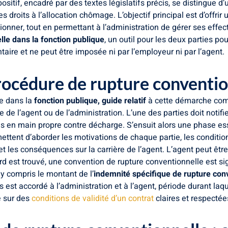
dispositif, encadré par des textes législatifs précis, se distingu
 droits à l’allocation chômage. L’objectif principal est d’offrir
ionner, tout en permettant à l’administration de gérer ses effec
elle dans la fonction publique
, un outil pour les deux parties p
taire et ne peut être imposée ni par l’employeur ni par l’agent.
procédure de rupture conventi
e dans la
fonction publique, guide relatif
à cette démarche comp
 de l’agent ou de l’administration. L’une des parties doit notifie
n main propre contre décharge. S’ensuit alors une phase essent
rmettent d’aborder les motivations de chaque partie, les condit
et les conséquences sur la carrière de l’agent. L’agent peut êtr
rd est trouvé, une convention de rupture conventionnelle est si
 y compris le montant de l’
indemnité spécifique de rupture con
est accordé à l’administration et à l’agent, période durant laque
e sur des
conditions de validité d’un contrat
claires et respectée