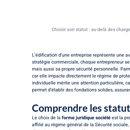
Comprendre les statuts juridiques et l
Le dirigeant assimilé salarié : avantag
Le dirigeant travailleur non salarié (T
Choisir son statut : au-delà des charg
L’édification d’une entreprise représente une av
stratégie commerciale, chaque entrepreneur se 
mais aussi sa propre sécurité personnelle. Parmi
car elle impacte directement le régime de protec
individuelle mérite une attention particulière, c
permet d’établir des fondations solides, assurant a
Comprendre les statuts
Le choix de la
forme juridique société
est la pr
affilié au régime général de la Sécurité sociale