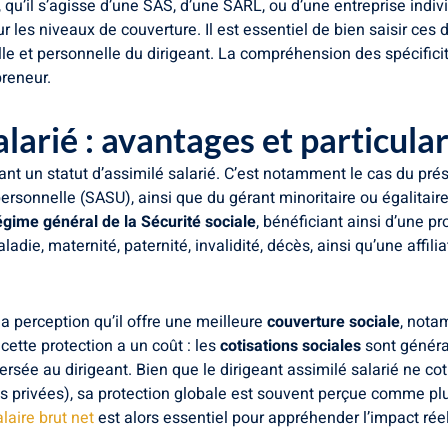
, qu’il s’agisse d’une SAS, d’une SARL, ou d’une entreprise ind
r les niveaux de couverture. Il est essentiel de bien saisir ces d
lle et personnelle du dirigeant. La compréhension des spécific
reneur.
alarié : avantages et particular
ant un statut d’assimilé salarié. C’est notamment le cas du pré
ersonnelle (SASU), ainsi que du gérant minoritaire ou égalitair
égime général de la Sécurité sociale
, bénéficiant ainsi d’une p
aladie, maternité, paternité, invalidité, décès, ainsi qu’une affi
a perception qu’il offre une meilleure
couverture sociale
, nota
cette protection a un coût : les
cotisations sociales
sont généra
versée au dirigeant. Bien que le dirigeant assimilé salarié ne 
 privées), sa protection globale est souvent perçue comme plus
alaire brut net
est alors essentiel pour appréhender l’impact rée