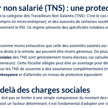
r non salarié (TNS) : une prote
s la catégorie des Travailleurs Non Salariés (TNS). C’est le cas
ompris en micro-entreprise), et des associés de certaines socié
nnement le RSI. Ce régime présente des spécificités notables e
e comme moins exhaustive que celle des assimilés salariés sur
s droits à la retraite, qui peuvent être moins généreux. De plu
ociales
des TNS sont généralement moins élevées, car calculée
repreneurs). Cette fiscalité allégée peut être un avantage pour 
le pour les TNS de souscrire à des assurances complémentaires (m
révoyance
et d’atteindre un niveau de protection équivalent.
-delà des charges sociales
e doit pas se limiter à une simple comparaison du montant des 
soit un facteur déterminant, il est fondamental d’adopter une v