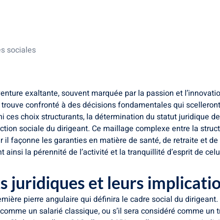
eurs implications
es et particularités
NS) : une protection différente
es sociales
enture exaltante, souvent marquée par la passion et l’innovatio
trouve confronté à des décisions fondamentales qui scelleront
 ces choix structurants, la détermination du statut juridique de
tion sociale du dirigeant. Ce maillage complexe entre la structu
ar il façonne les garanties en matière de santé, de retraite et d
insi la pérennité de l’activité et la tranquillité d’esprit de celui
 juridiques et leurs implicati
emière pierre angulaire qui définira le cadre social du dirigeant.
, comme un salarié classique, ou s’il sera considéré comme un tr