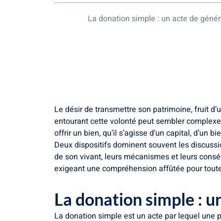
La donation simple : un acte de génér
La donation-partage : anticiper l’harm
Optimisation fiscale et stratégique d
Choisir la voie adaptée à votre projet
Le désir de transmettre son patrimoine, fruit d’u
entourant cette volonté peut sembler complexe, 
offrir un bien, qu’il s’agisse d’un capital, d’un 
Deux dispositifs dominent souvent les discussi
de son vivant, leurs mécanismes et leurs consé
exigeant une compréhension affûtée pour toute
La donation simple : u
La donation simple est un acte par lequel une p