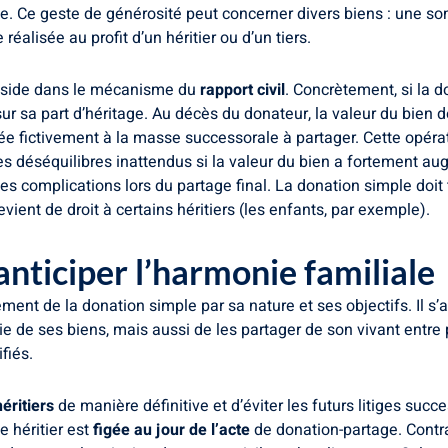
ie. Ce geste de générosité peut concerner divers biens : une so
réalisée au profit d’un héritier ou d’un tiers.
 réside dans le mécanisme du
rapport civil
. Concrètement, si la do
sa part d’héritage. Au décès du donateur, la valeur du bien d
rée fictivement à la masse successorale à partager. Cette opérat
 des déséquilibres inattendus si la valeur du bien a fortement a
s complications lors du partage final. La donation simple doit 
evient de droit à certains héritiers (les enfants, par exemple).
anticiper l’harmonie familiale
nt de la donation simple par sa nature et ses objectifs. Il s’a
 de ses biens, mais aussi de les partager de son vivant entre p
fiés.
éritiers
de manière définitive et d’éviter les futurs litiges suc
e héritier est
figée au jour de l’acte
de donation-partage. Contra