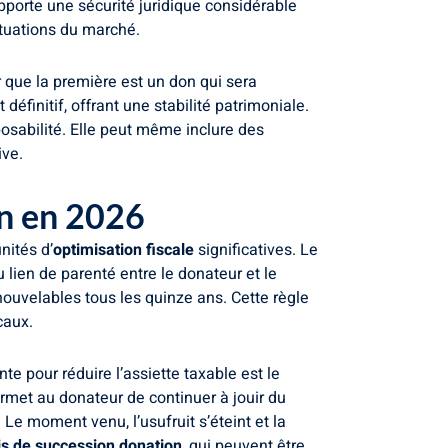
pporte une sécurité juridique considérable
uctuations du marché.
nir que la première est un don qui sera
éfinitif, offrant une stabilité patrimoniale.
posabilité. Elle peut même inclure des
ive.
on en 2026
nités d’
optimisation fiscale
significatives. Le
 lien de parenté entre le donateur et le
ouvelables tous les quinze ans. Cette règle
caux.
e pour réduire l’assiette taxable est le
ermet au donateur de continuer à jouir du
 Le moment venu, l’usufruit s’éteint et la
is de succession donation
, qui peuvent être