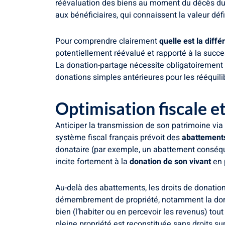
réévaluation des biens au moment du décès du do
aux bénéficiaires, qui connaissent la valeur défin
Pour comprendre clairement
quelle est la diff
potentiellement réévalué et rapporté à la success
La donation-partage nécessite obligatoirement
donations simples antérieures pour les rééquili
Optimisation fiscale e
Anticiper la transmission de son patrimoine via 
système fiscal français prévoit des
abattements
donataire (par exemple, un abattement conséqu
incite fortement à la
donation de son vivant
en 
Au-delà des abattements, les droits de donation
démembrement de propriété, notamment la don
bien (l’habiter ou en percevoir les revenus) tout
pleine propriété est reconstituée sans droits su