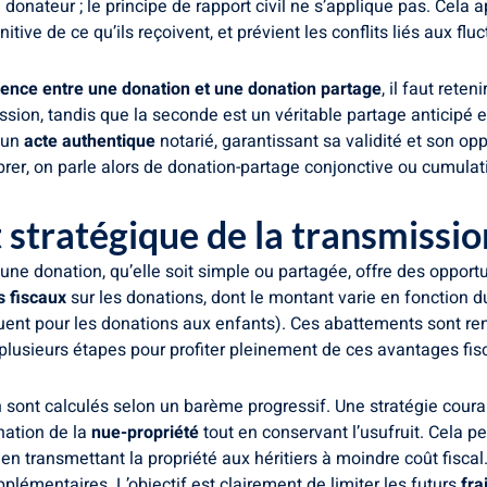
nateur ; le principe de rapport civil ne s’applique pas. Cela a
itive de ce qu’ils reçoivent, et prévient les conflits liés aux fl
érence entre une donation et une donation partage
, il faut rete
ion, tandis que la seconde est un véritable partage anticipé et d
 un
acte authentique
notarié, garantissant sa validité et son op
brer, on parle alors de donation-partage conjonctive ou cumulat
t stratégique de la transmissi
une donation, qu’elle soit simple ou partagée, offre des opportu
 fiscaux
sur les donations, dont le montant varie en fonction du
ent pour les donations aux enfants). Ces abattements sont ren
plusieurs étapes pour profiter pleinement de ces avantages fis
 sont calculés selon un barème progressif. Une stratégie courant
ation de la
nue-propriété
tout en conservant l’usufruit. Cela p
 en transmettant la propriété aux héritiers à moindre coût fiscal.
pplémentaires. L’objectif est clairement de limiter les futurs
fra