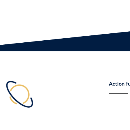
Action F