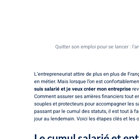
Le cumul salarié et entrepreneur : véri
Choisir le statut juridique idéal pour t
Le passage à temps partiel pour créat
Le congé pour création d’entreprise : l
Quitter son emploi pour se lancer : l’ar
L’entrepreneuriat attire de plus en plus de Fra
en métier. Mais lorsque l’on est confortablement
suis salarié et je veux créer mon entreprise
rev
Comment assurer ses arrières financiers tout en
souples et protecteurs pour accompagner les sala
passant par le cumul des statuts, il est tout à 
jour au lendemain. Voici les étapes clés et les 
Le cumul salarié et ent