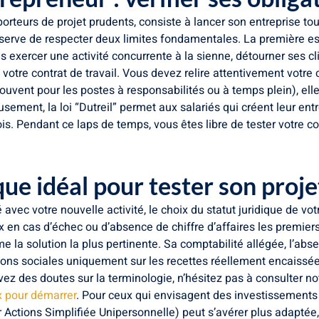
porteurs de projet prudents, consiste à lancer son entreprise to
éserve de respecter deux limites fondamentales. La première est
exercer une activité concurrente à la sienne, détourner ses clie
votre contrat de travail. Vous devez relire attentivement votre 
souvent pour les postes à responsabilités ou à temps plein), elle
ment, la loi “Dutreil” permet aux salariés qui créent leur entr
s. Pendant ce laps de temps, vous êtes libre de tester votre co
ique idéal pour tester son proje
vec votre nouvelle activité, le choix du statut juridique de votr
ux en cas d’échec ou d’absence de chiffre d’affaires les premier
 la solution la plus pertinente. Sa comptabilité allégée, l’abs
sations sociales uniquement sur les recettes réellement encaiss
vez des doutes sur la terminologie, n’hésitez pas à consulter no
ux pour démarrer
. Pour ceux qui envisagent des investissements 
r Actions Simplifiée Unipersonnelle) peut s’avérer plus adapté