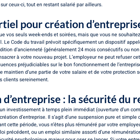
r ceux-ci, tout en restant salarié par ailleurs.
tiel pour création d’entrepris
e vos seuls week-ends et soirées, mais que vous ne souhaitez p
. Le Code du travail prévoit spécifiquement un dispositif appel
ondition d’ancienneté (généralement 24 mois consécutifs ou non 
onsacrer à votre nouveau projet. L’employeur ne peut refuser ce
ences préjudiciables sur le bon fonctionnement de l’entreprise 
 maintien d’une partie de votre salaire et de votre protection so
s clients sereinement.
d’entreprise : la sécurité du 
nt un investissement à temps plein immédiat (ouverture d’un c
création d’entreprise. Il s’agit d’une suspension pure et simple 
nt cette période, vous n’êtes plus rémunéré par votre employe
loi précédent, ou un emploi similaire assorti d’une rémunératio
sécurité psychologique majeur pour oser se lancer. Si votre entre