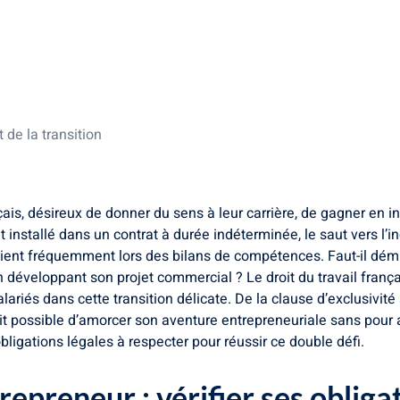
fier ses obligations contractuelles
ester son projet
ion d’entreprise
a sécurité du retour
t de la transition
nçais, désireux de donner du sens à leur carrière, de gagner e
 installé dans un contrat à durée indéterminée, le saut vers l’i
ient fréquemment lors des bilans de compétences. Faut-il démi
 développant son projet commercial ? Le droit du travail frança
riés dans cette transition délicate. De la clause d’exclusivité
fait possible d’amorcer son aventure entrepreneuriale sans pour a
obligations légales à respecter pour réussir ce double défi.
repreneur : vérifier ses obliga