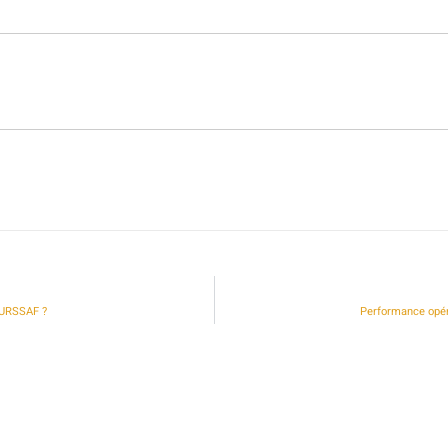
s URSSAF ?
Performance opérat