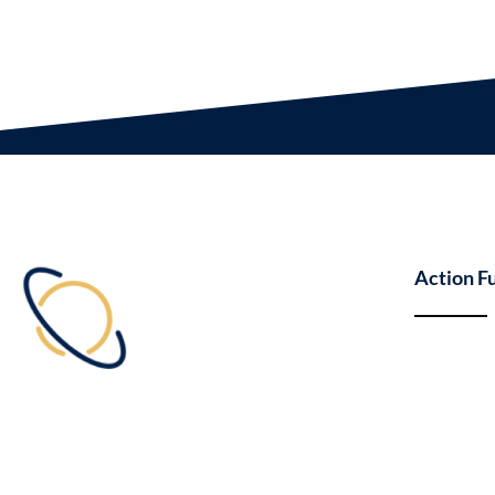
Action F