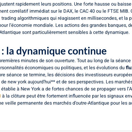
ajustent rapidement leurs positions. Une forte hausse ou baiss
ent corrélatif immédiat sur le DAX, le CAC 40 ou le FTSE MIB.
e trading algorithmiques qui réagissent en millisecondes, et la 
 pour l’économie mondiale. Les actions des grandes banques, d
Atlantique sont particulièrement sensibles à cette dynamique.
 : la dynamique continue
x premières minutes de son ouverture. Tout au long de la séanc
ersonnalités économiques ou politiques, et les évolutions du
fl
opre séance se termine, les décisions des investisseurs europée
 de new york aujourd’hui** et de ses perspectives. Les marché
établie à New York a de fortes chances de se propager vers l’A
0
à la clôture peut être fortement influencée par les signaux e
une veille permanente des marchés d’outre-Atlantique pour les 