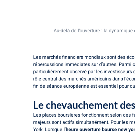
Le chevauchement des horaires et ses
Wall Street, un baromètre mondial
Les réactions instantanées des marc
Au-delà de l’ouverture : la dynamique
Les marchés financiers mondiaux sont des éco
répercussions immédiates sur d’autres. Parmi c
particulièrement observé par les investisseurs e
rôle central des marchés américains dans l’éc
fin de séance européenne est essentiel pour qui
Le chevauchement des 
Les places boursières fonctionnent selon des f
majeurs sont actifs simultanément. Pour les m
York. Lorsque l’
heure ouverture bourse new yo