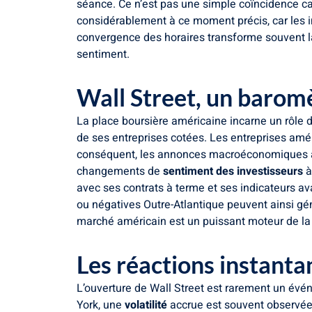
séance. Ce n’est pas une simple coïncidence cal
considérablement à ce moment précis, car les in
convergence des horaires transforme souvent la
sentiment.
Wall Street, un barom
La place boursière américaine incarne un rôle 
de ses entreprises cotées. Les entreprises améri
conséquent, les annonces macroéconomiques aux
changements de
sentiment des investisseurs
à
avec ses contrats à terme et ses indicateurs av
ou négatives Outre-Atlantique peuvent ainsi gé
marché américain est un puissant moteur de la c
Les réactions instant
L’ouverture de Wall Street est rarement un év
York, une
volatilité
accrue est souvent observée 