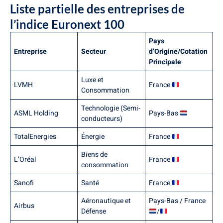
Liste partielle des entreprises de
l’indice Euronext 100
Pays
Entreprise
Secteur
d’Origine/Cotation
Principale
Luxe et
LVMH
France
Consommation
Technologie (Semi-
ASML Holding
Pays-Bas
conducteurs)
TotalEnergies
Énergie
France
Biens de
L’Oréal
France
consommation
Sanofi
Santé
France
Aéronautique et
Pays-Bas / France
Airbus
Défense
/