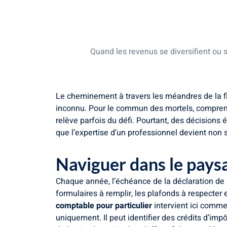
Naviguer dans le paysage fiscal com
Les tournants de la vie, des enjeux fi
L’art de l’optimisation financière et p
Quand les revenus se diversifient ou 
Le cheminement à travers les méandres de la fis
inconnu. Pour le commun des mortels, comprendre 
relève parfois du défi. Pourtant, des décisions é
que l’expertise d’un professionnel devient non s
Naviguer dans le pays
Chaque année, l’échéance de la déclaration de
formulaires à remplir, les plafonds à respecter 
comptable pour particulier
intervient ici comme 
uniquement. Il peut identifier des crédits d’im