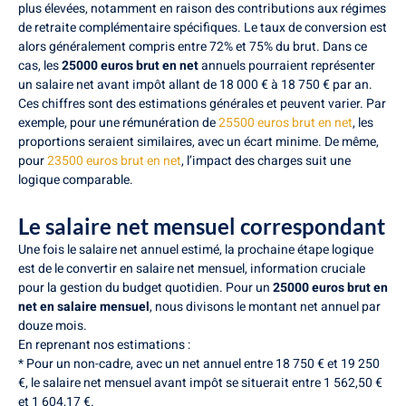
plus élevées, notamment en raison des contributions aux régimes
de retraite complémentaire spécifiques. Le taux de conversion est
alors généralement compris entre 72% et 75% du brut. Dans ce
cas, les
25000 euros brut en net
annuels pourraient représenter
un salaire net avant impôt allant de 18 000 € à 18 750 € par an.
Ces chiffres sont des estimations générales et peuvent varier. Par
exemple, pour une rémunération de
25500 euros brut en net
, les
proportions seraient similaires, avec un écart minime. De même,
pour
23500 euros brut en net
, l’impact des charges suit une
logique comparable.
Le salaire net mensuel correspondant
Une fois le salaire net annuel estimé, la prochaine étape logique
est de le convertir en salaire net mensuel, information cruciale
pour la gestion du budget quotidien. Pour un
25000 euros brut en
net en salaire mensuel
, nous divisons le montant net annuel par
douze mois.
En reprenant nos estimations :
* Pour un non-cadre, avec un net annuel entre 18 750 € et 19 250
€, le salaire net mensuel avant impôt se situerait entre 1 562,50 €
et 1 604,17 €.