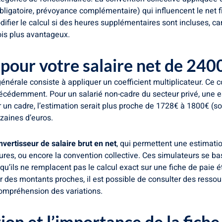
bligatoire, prévoyance complémentaire) qui influencent le net f
difier le calcul si des heures supplémentaires sont incluses, c
fois plus avantageux.
pour votre salaire net de 240
générale consiste à appliquer un coefficient multiplicateur. Ce 
cédemment. Pour un salarié non-cadre du secteur privé, une est
 un cadre, l’estimation serait plus proche de 1728€ à 1800€ (soi
zaines d’euros.
nvertisseur de salaire brut en net
, qui permettent une estimati
res, ou encore la convention collective. Ces simulateurs se bas
u’ils ne remplacent pas le calcul exact sur une fiche de paie ét
sur des montants proches, il est possible de consulter des ress
compréhension des variations.
tion et l’importance de la fiche