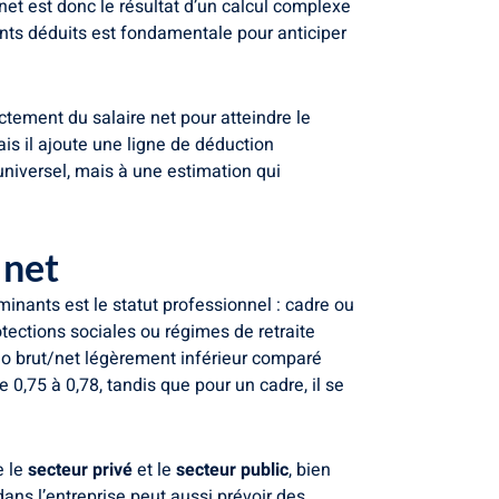
net est donc le résultat d’un calcul complexe
ments déduits est fondamentale pour anticiper
ctement du salaire net pour atteindre le
ais il ajoute une ligne de déduction
universel, mais à une estimation qui
 net
minants est le statut professionnel : cadre ou
ections sociales ou régimes de retraite
tio brut/net légèrement inférieur comparé
 0,75 à 0,78, tandis que pour un cadre, il se
e le
secteur privé
et le
secteur public
, bien
dans l’entreprise peut aussi prévoir des