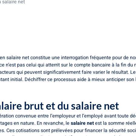
 salaire net
 2400€ brut en net
re net de 2400€ brut
ance de la fiche de paie
 en salaire net constitue une interrogation fréquente pour de 
is ce n’est pas celui qui atterrit sur le compte bancaire à la fin 
teurs qui peuvent significativement faire varier le résultat. Le
tant initial. Déchiffrer ce processus aide à mieux anticiper s
aire brut et du salaire net
ération convenue entre l’employeur et l’employé avant toute déduc
ntages en nature. En revanche, le
salaire net
est la somme réell
s. Ces cotisations sont prélevées pour financer la sécurité socia