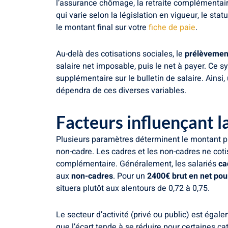
l’assurance chômage, la retraite complémentaire
qui varie selon la législation en vigueur, le st
le montant final sur votre
fiche de paie
.
Au-delà des cotisations sociales, le
prélèvement
salaire net imposable, puis le net à payer. Ce s
supplémentaire sur le bulletin de salaire. Ainsi,
dépendra de ces diverses variables.
Facteurs influençant l
Plusieurs paramètres déterminent le montant p
non-cadre. Les cadres et les non-cadres ne cot
complémentaire. Généralement, les salariés
ca
aux
non-cadres
. Pour un
2400€ brut en net pou
situera plutôt aux alentours de 0,72 à 0,75.
Le secteur d’activité (privé ou public) est égal
que l’écart tende à se réduire pour certaines ca