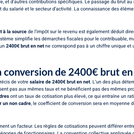
, et d’autres contributions spécifiques. Le passage du brut au 
atut du salarié et le secteur d’activité. La connaissance des élé
 à la source
de l’impôt sur le revenu est également déduit dire
ystème simplifie les démarches fiscales pour le contribuable, m
 un
2400€ brut en net
ne correspond pas à un chiffre unique et 
a conversion de 2400€ brut en
récis de votre
salaire de 2400€ brut en net
. L’un des plus déter
isent pas aux mêmes taux et ne bénéficient pas des mêmes prot
dres
ont un taux de cotisation plus élevé, ce qui entraîne un ra
r un non cadre
, le coefficient de conversion sera en moyenne de
ement un facteur. Les règles de cotisations peuvent différer entr
tégories de fonctionnaires. La convention collective appliquée 