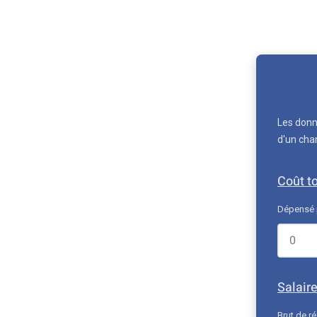
Les donn
d'un cha
Coût t
Dépensé p
Salaire
Brut de r