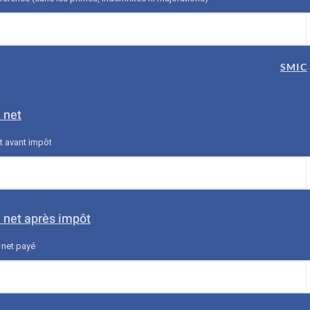
SMIC
 net
et avant impôt
e net après impôt
e net payé