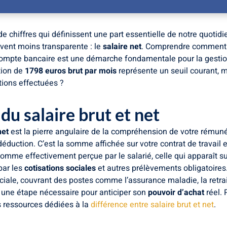
 de chiffres qui définissent une part essentielle de notre quotid
uvent moins transparente : le
salaire net
. Comprendre comment
 compte bancaire est une démarche fondamentale pour la gestion
tion de
1798 euros brut par mois
représente un seuil courant, m
tions effectuées ?
u salaire brut et net
net
est la pierre angulaire de la compréhension de votre rémunér
duction. C’est la somme affichée sur votre contrat de travail e
somme effectivement perçue par le salarié, celle qui apparaît su
par les
cotisations sociales
et autres prélèvements obligatoires.
iale, couvrant des postes comme l’assurance maladie, la retrai
st une étape nécessaire pour anticiper son
pouvoir d’achat
réel.
 ressources dédiées à la
différence entre salaire brut et net
.