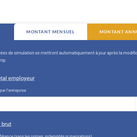
MONTANT MENSUEL
MONTANT ANN
ées de simulation se mettront automatiquement à jour après la modifi
mp.
otal employeur
ar l'entreprise
 brut
éférence (sans les primes, indemnités ni majorations)