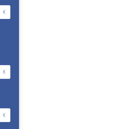
€
€
€