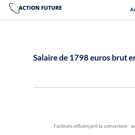
Ac
Salaire de 1798 euros brut e
Table des matières
Comprendre les bases du salaire brut 
Les cotisations sociales : le cœur de 
Calcul précis de 1798 euros brut en ne
Facteurs influençant la conversion : a