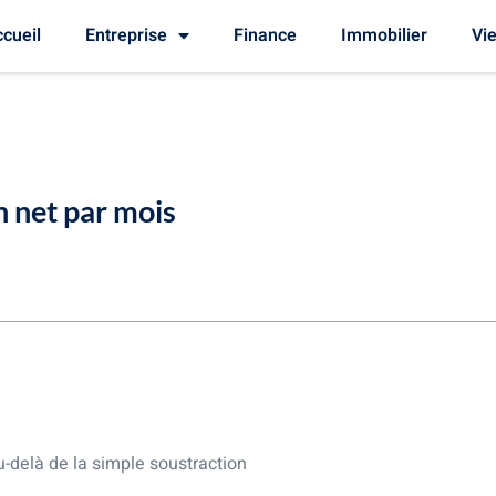
cueil
Entreprise
Finance
Immobilier
Vie
n net par mois
et net
la conversion
t : cas général
u-delà de la simple soustraction