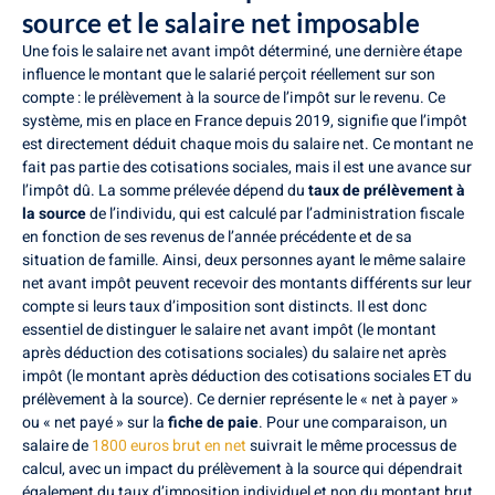
source et le salaire net imposable
Une fois le salaire net avant impôt déterminé, une dernière étape
influence le montant que le salarié perçoit réellement sur son
compte : le prélèvement à la source de l’impôt sur le revenu. Ce
système, mis en place en France depuis 2019, signifie que l’impôt
est directement déduit chaque mois du salaire net. Ce montant ne
fait pas partie des cotisations sociales, mais il est une avance sur
l’impôt dû. La somme prélevée dépend du
taux de prélèvement à
la source
de l’individu, qui est calculé par l’administration fiscale
en fonction de ses revenus de l’année précédente et de sa
situation de famille. Ainsi, deux personnes ayant le même salaire
net avant impôt peuvent recevoir des montants différents sur leur
compte si leurs taux d’imposition sont distincts. Il est donc
essentiel de distinguer le salaire net avant impôt (le montant
après déduction des cotisations sociales) du salaire net après
impôt (le montant après déduction des cotisations sociales ET du
prélèvement à la source). Ce dernier représente le « net à payer »
ou « net payé » sur la
fiche de paie
. Pour une comparaison, un
salaire de
1800 euros brut en net
suivrait le même processus de
calcul, avec un impact du prélèvement à la source qui dépendrait
également du taux d’imposition individuel et non du montant brut